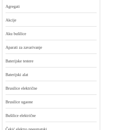
Agregati
Akcije
Aku bušilice
Aparati za zavarivanje
Baterijske testere
Baterijski alat
Brusilice električne
Brusilice ugaone
Bušilice električne
Čekić elektro pneumatski