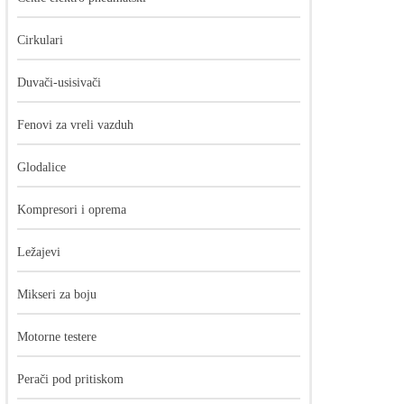
Cirkulari
Duvači-usisivači
Fenovi za vreli vazduh
Glodalice
Kompresori i oprema
Ležajevi
Mikseri za boju
Motorne testere
Perači pod pritiskom