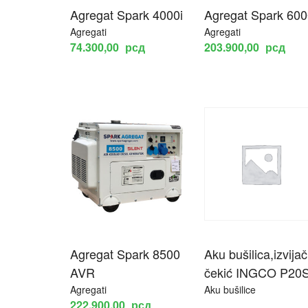
Agregat Spark 4000i
Agregat Spark 600
Agregati
Agregati
74.300,00
рсд
203.900,00
рсд
Agregat Spark 8500
Aku bušilica,izvijač
AVR
čekić INGCO P20
Agregati
Aku bušilice
222.900,00
рсд