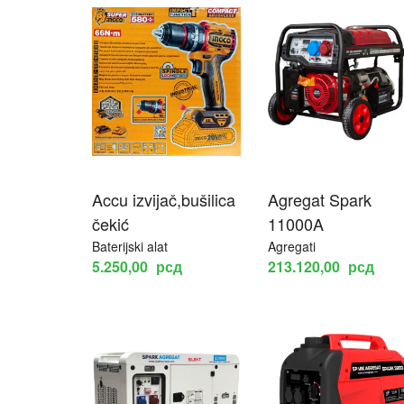
Accu izvijač,bušilica
Agregat Spark
čekić
11000A
Baterijski alat
Agregati
5.250,00
рсд
213.120,00
рсд