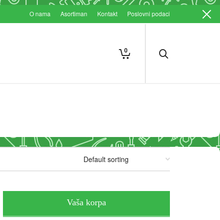
O nama
Asortiman
Kontakt
Poslovni podaci
0
Vaša korpa