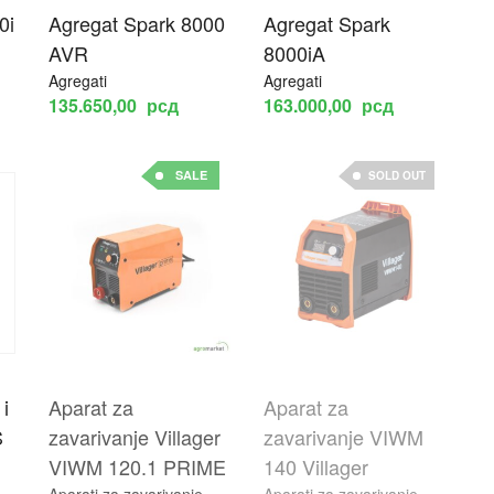
0i
Agregat Spark 8000
Agregat Spark
AVR
8000iA
Agregati
Agregati
135.650,00
рсд
163.000,00
рсд
SALE
SOLD OUT
 i
Aparat za
Aparat za
S
zavarivanje Villager
zavarivanje VIWM
VIWM 120.1 PRIME
140 Villager