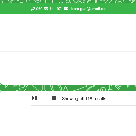
069 55 44 187 |
dooangus@gmail.com
Showing all 118 results