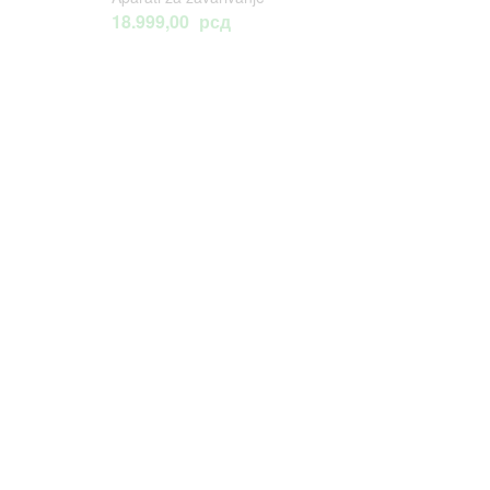
18.999,00
рсд
24.999,00
рсд
Baterijska bušilica
Brusilica
FUSE Villager VLN
akumulatorska
3220
INGCO 115mm
Aku bušilice
,
Baterijski
Baterijski alat
,
Brusilice
alat
ugaone
4.999,00
рсд
7.200,00
рсд