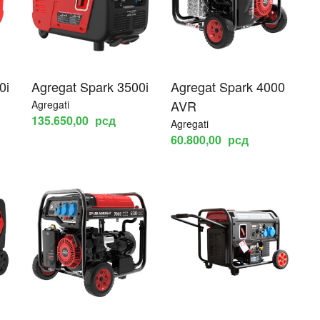
0i
Agregat Spark 3500i
Agregat Spark 4000
AVR
Agregati
135.650,00
рсд
Agregati
60.800,00
рсд