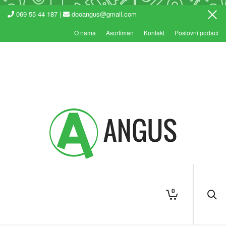
069 55 44 187 |
dooangus@gmail.com
O nama
Asortiman
Kontakt
Poslovni podaci
0