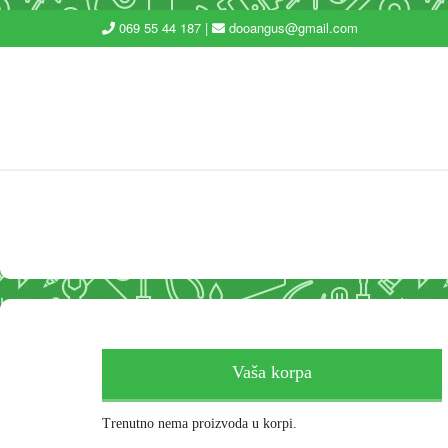
069 55 44 187 |
dooangus@gmail.com
Vaša korpa
Trenutno nema proizvoda u korpi.