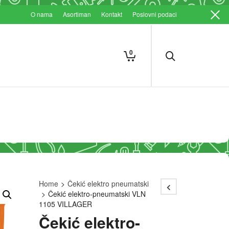
O nama
Asortiman
Kontakt
Poslovni podaci
0
Home
>
Čekić elektro pneumatski
>
Čekić elektro-pneumatski VLN
1105 VILLAGER
Čekić elektro-