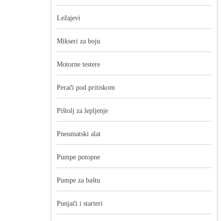
Ležajevi
Mikseri za boju
Motorne testere
Perači pod pritiskom
Pištolj za lepljenje
Pneumatski alat
Pumpe potopne
Pumpe za baštu
24.999,00
рсд
Punjači i starteri