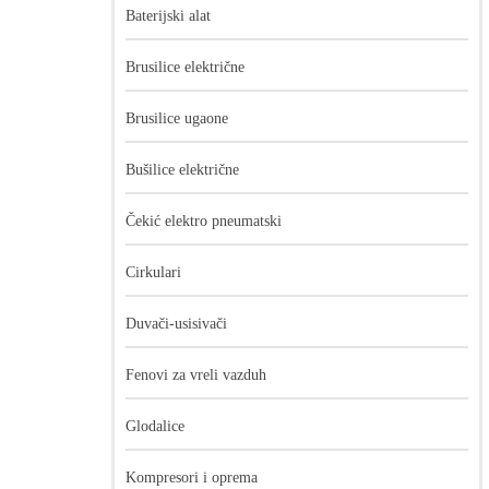
Baterijski alat
Brusilice električne
Brusilice ugaone
Bušilice električne
Čekić elektro pneumatski
Cirkulari
Duvači-usisivači
Fenovi za vreli vazduh
Glodalice
Kompresori i oprema