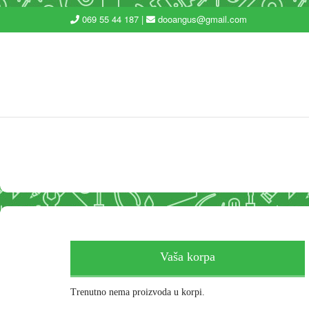
069 55 44 187 |
dooangus@gmail.com
Vaša korpa
Trenutno nema proizvoda u korpi.