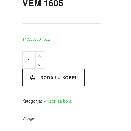
VEM 1605
14.399,00
рсд
Mešač
za
boju
VEM
1605
DODAJ U KORPU
quantity
Kategorija:
Mikseri za boju
Villager