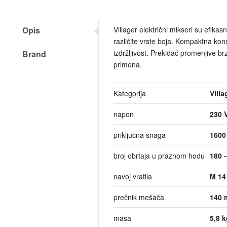
Opis
Villager električni mikseri su efika
različite vrste boja. Kompaktna kon
izdržljivost. Prekidač promenjive b
Brand
primena.
Kategorija
Villa
napon
230 
prikljucna snaga
1600
broj obrtaja u praznom hodu
180 
navoj vratila
M 14
prečnik mešača
140
masa
5,8 