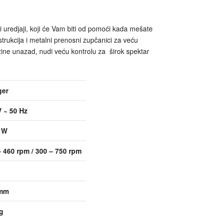
sni uredjaji, koji će Vam biti od pomoći kada mešate
strukcija i metalni prenosni zupčanici za veću
rzine unazad, nudi veću kontrolu za širok spektar
ger
V ~ 50 Hz
 W
– 460 rpm / 300 – 750 rpm
 mm
kg