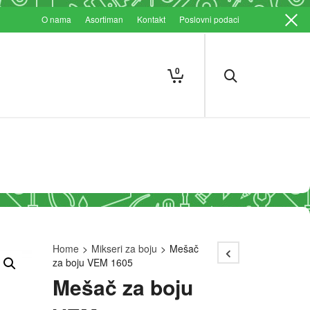
O nama
Asortiman
Kontakt
Poslovni podaci
0
Home
>
Mikseri za boju
>
Mešač
za boju VEM 1605
Mešač za boju