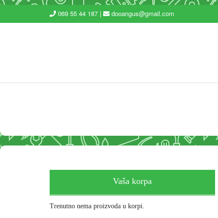
069 55 44 187 |
dooangus@gmail.com
Vaša korpa
Trenutno nema proizvoda u korpi.