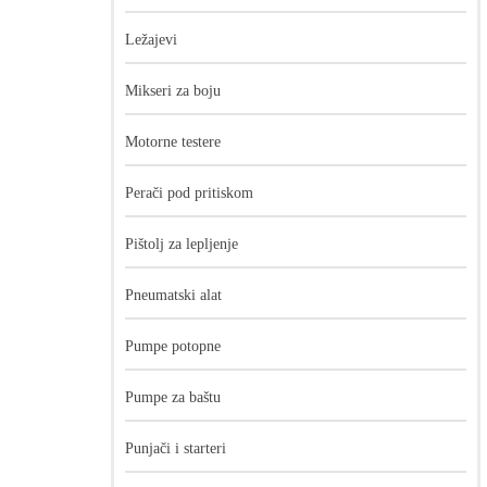
Ležajevi
Mikseri za boju
Motorne testere
Perači pod pritiskom
105,00
рсд
Pištolj za lepljenje
324,00
рсд
Pneumatski alat
Pumpe potopne
Pumpe za baštu
Punjači i starteri