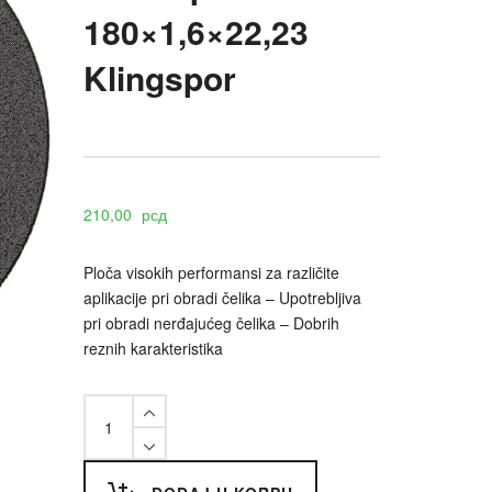
180×1,6×22,23
Klingspor
210,00
рсд
Ploča visokih performansi za različite
aplikacije pri obradi čelika – Upotrebljiva
pri obradi nerđajućeg čelika – Dobrih
reznih karakteristika
Rezna
ploča
180x1,6x22,23
Klingspor