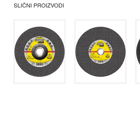
SLIČNI PROIZVODI
1.215,00
рсд
435,00
рсд