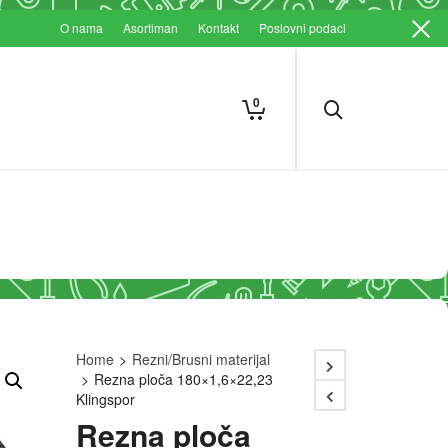
O nama
Asortiman
Kontakt
Poslovni podaci
0
Home
>
Rezni/Brusni materijal
>
Rezna ploča 180×1,6×22,23
Klingspor
Rezna ploča