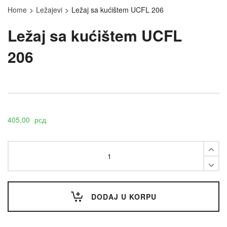
Home
>
Ležajevi
>
Ležaj sa kućištem UCFL 206
Ležaj sa kućištem UCFL
206
405,00
рсд
Ležaj
sa
kućištem
UCFL
206
quantity
DODAJ U KORPU