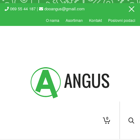
069 55 44 187 |
dooangus@gmail.com
O nama
Asortiman
Kontakt
Poslovni podaci
0