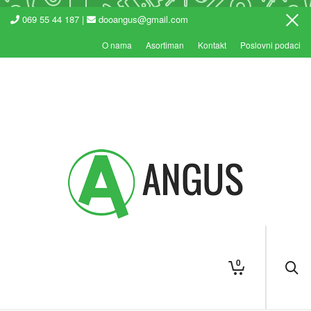
069 55 44 187 |
dooangus@gmail.com
O nama
Asortiman
Kontakt
Poslovni podaci
0