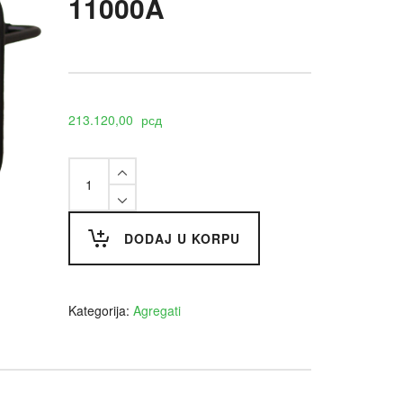
11000A
213.120,00
рсд
Agregat
Spark
11000A
quantity
DODAJ U KORPU
Kategorija:
Agregati