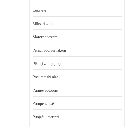
Ležajevi
Mikseri za boju
Motorne testere
Perači pod pritiskom
Pištolj za lepljenje
Pneumatski alat
Pumpe potopne
Pumpe za baštu
Punjači i starteri