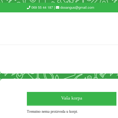
069 55 44 187 |
dooangus@gmail.com
Vaša korpa
Trenutno nema proizvoda u korpi.