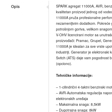
Opis
SPARK agregat 11000A, AVR, benzi
kvalitetan proizvod jednog od vode
11000A pruža profesionalne performa
nezamenljivim dodatkom. Pokreće g
potrošnjom goriva, velikom snagom
V-OHV licencirani motor sa unutraš
proizvođači: Pramac, Grupel, Gen
11000A je idealan za sve vrste upot
industriji. Generator je elektronsk
Svitch (ATS) daje vam pogodnost b
(opciono).
Tehničke informacije:
– 1-cilindrični 4-taktni benzinski m
– AVR-Automatska regulacija napona
elektronskih uređaja
– Maksimalna snaga: 8,5kW
– Dugotrajna snaga: 8kW