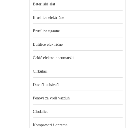
Baterijski alat
Brusilice električne
Brusilice ugaone
Bušilice električne
Čekić elektro pneumatski
Cirkulari
Duvači-usisivači
Fenovi za vreli vazduh
Glodalice
Kompresori i oprema