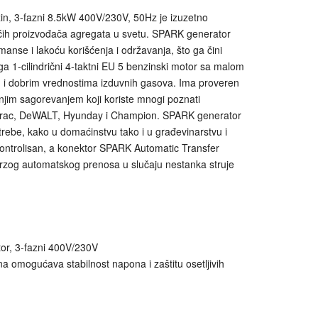
n, 3-fazni 8.5kW 400V/230V, 50Hz je izuzetno
ćih proizvođača agregata u svetu. SPARK generator
nse i lakoću korišćenja i održavanja, što ga čini
a 1-cilindrični 4-taktni EU 5 benzinski motor sa malom
 i dobrim vrednostima izduvnih gasova. Ima proveren
njim sagorevanjem koji koriste mnogi poznati
erac, DeWALT, Hyunday i Champion. SPARK generator
rebe, kako u domaćinstvu tako i u građevinarstvu i
i kontrolisan, a konektor SPARK Automatic Transfer
rzog automatskog prenosa u slučaju nestanka struje
otor, 3-fazni 400V/230V
 omogućava stabilnost napona i zaštitu osetljivih