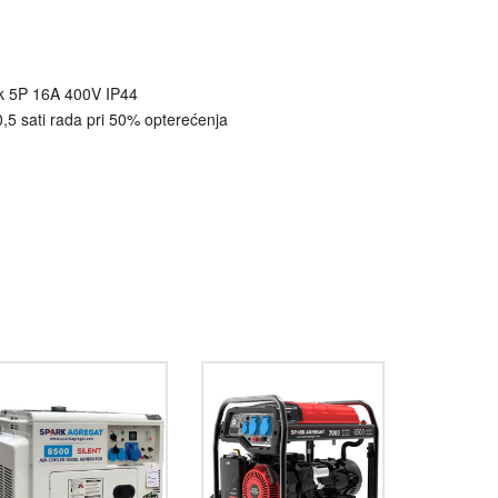
1k 5P 16A 400V IP44
,5 sati rada pri 50% opterećenja