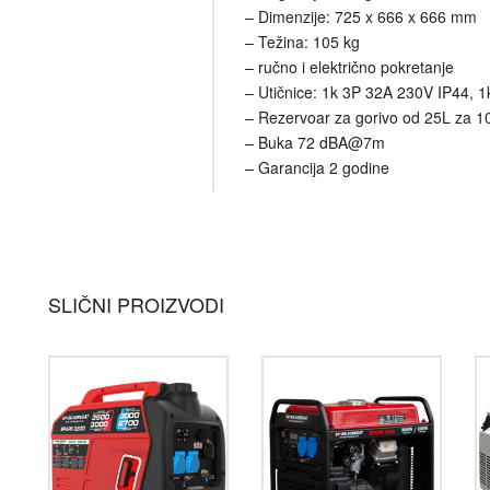
– Dimenzije: 725 x 666 x 666 mm
– Težina: 105 kg
– ručno i električno pokretanje
– Utičnice: 1k 3P 32A 230V IP44, 
– Rezervoar za gorivo od 25L za 10
– Buka 72 dBA@7m
– Garancija 2 godine
SLIČNI PROIZVODI