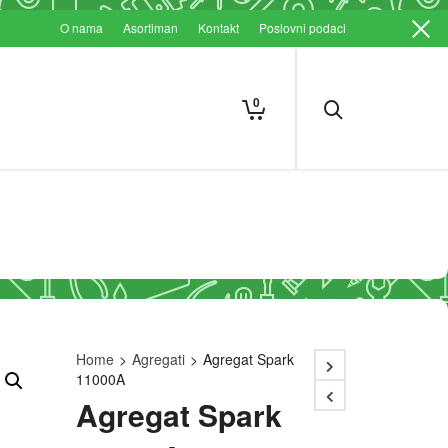
O nama
Asortiman
Kontakt
Poslovni podaci
0
Home
>
Agregati
>
Agregat Spark
11000A
Agregat Spark