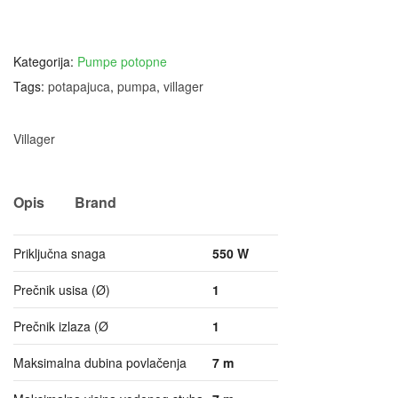
Kategorija:
Pumpe potopne
Tags:
potapajuca
,
pumpa
,
villager
Villager
Opis
Brand
Priključna snaga
550 W
Prečnik usisa (Ø)
1
Prečnik izlaza (Ø
1
Maksimalna dubina povlačenja
7 m