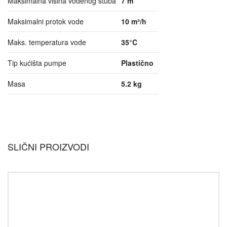
Maksimalna visina vodenog stuba
7 m
Maksimalni protok vode
10 m³/h
Maks. temperatura vode
35°C
Tip kućišta pumpe
Plastično
Masa
5.2 kg
SLIČNI PROIZVODI