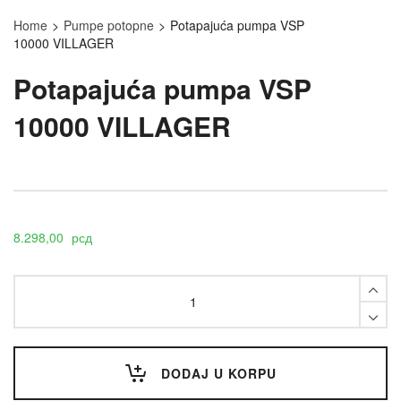
Home
>
Pumpe potopne
>
Potapajuća pumpa VSP
10000 VILLAGER
Potapajuća pumpa VSP
10000 VILLAGER
8.298,00
рсд
Potapajuća
pumpa
VSP
10000
VILLAGER
quantity
DODAJ U KORPU