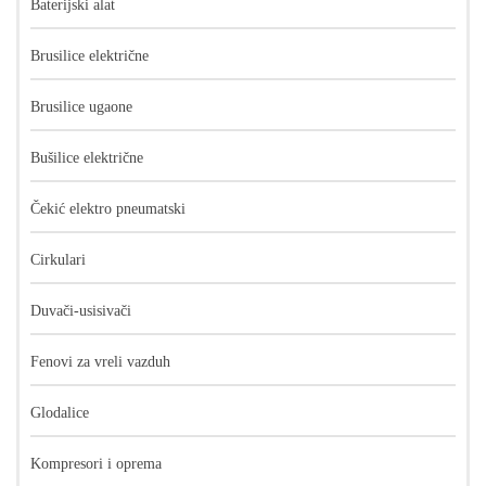
Baterijski alat
Brusilice električne
Brusilice ugaone
Bušilice električne
Čekić elektro pneumatski
Cirkulari
Duvači-usisivači
Fenovi za vreli vazduh
Glodalice
Kompresori i oprema