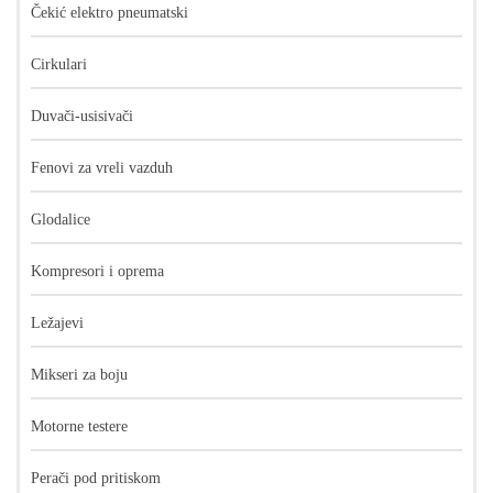
Čekić elektro pneumatski
Cirkulari
Duvači-usisivači
Fenovi za vreli vazduh
Glodalice
Kompresori i oprema
Ležajevi
Mikseri za boju
Motorne testere
Perači pod pritiskom