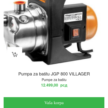
Pumpa za baštu JGP 800 VILLAGER
Pumpe za baštu
12.499,00
рсд
Vaša korpa