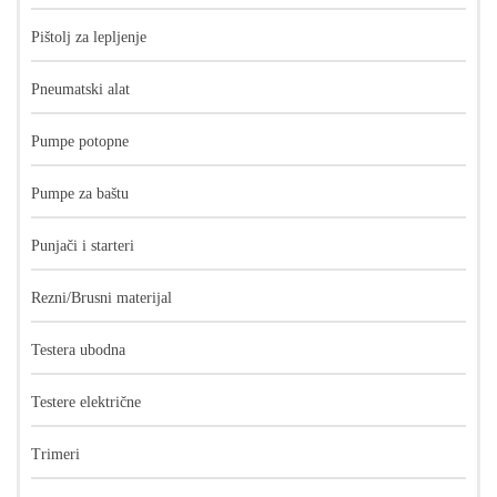
Pištolj za lepljenje
Pneumatski alat
Pumpe potopne
Pumpe za baštu
Punjači i starteri
Rezni/Brusni materijal
Testera ubodna
Testere električne
Trimeri