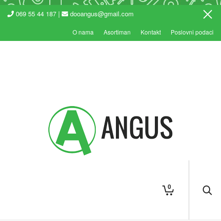
069 55 44 187 |
dooangus@gmail.com
O nama
Asortiman
Kontakt
Poslovni podaci
0