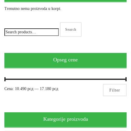
Trenutno nema proizvoda u korpi.
Search
Opseg cene
Mi
Ma
Cena:
10.490 рсд
—
17.180 рсд
Filter
pri
pri
Kategorije proizvoda