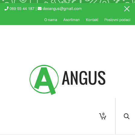
069 55 44 187 |
dooangus@gmail.com
O nama
Asortiman
Kontakt
Poslovni podaci
0