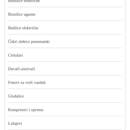
Brusilice električne
Brusilice ugaone
Bušilice električne
Čekić elektro pneumatski
Cirkulari
Duvači-usisivači
Fenovi za vreli vazduh
Glodalice
Kompresori i oprema
Ležajevi