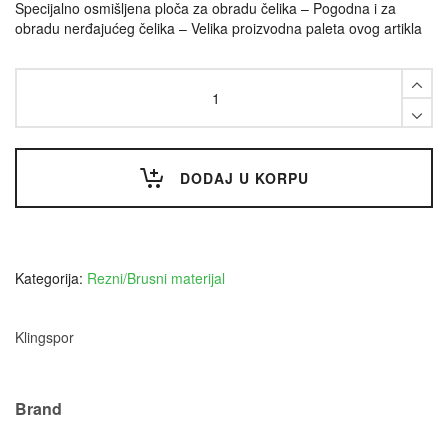
Specijalno osmišljena ploča za obradu čelika – Pogodna i za
obradu nerđajućeg čelika – Velika proizvodna paleta ovog artikla
Brusna
ploča
180x6x22,23
Klingspor
quantity
DODAJ U KORPU
Kategorija:
Rezni/Brusni materijal
Klingspor
Brand