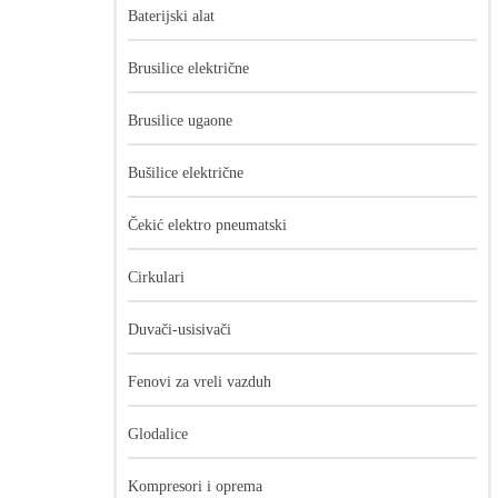
Baterijski alat
Brusilice električne
Brusilice ugaone
Bušilice električne
Čekić elektro pneumatski
Cirkulari
1.230,00
рсд
2.775,00
рсд
Duvači-usisivači
Fenovi za vreli vazduh
Glodalice
Kompresori i oprema