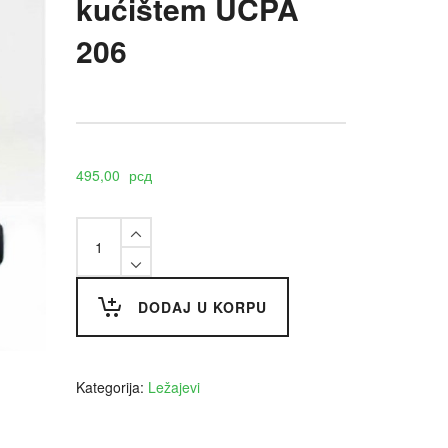
kućištem UCPA
206
495,00
рсд
Ležaj
sa
kućištem
UCPA
206
DODAJ U KORPU
quantity
Kategorija:
Ležajevi