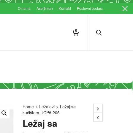
O nama
Asortiman
Kontakt
Poslovni podaci
0
Home
>
Ležajevi
>
Ležaj sa
kućištem UCPA 206
Ležaj sa