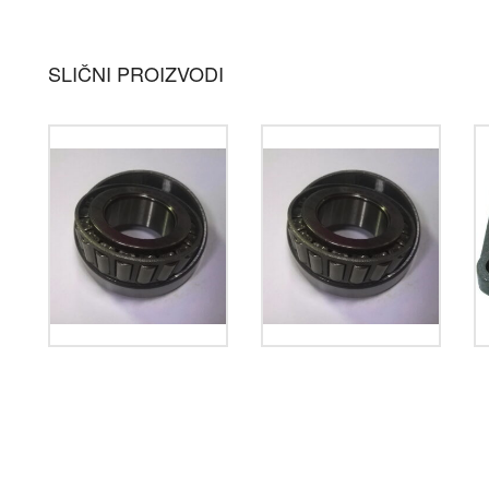
SLIČNI PROIZVODI
846,00
рсд
984,00
рсд