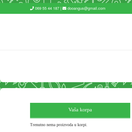
069 55 44 187 |
dooangus@gmail.com
Vaša korpa
Trenutno nema proizvoda u korpi.