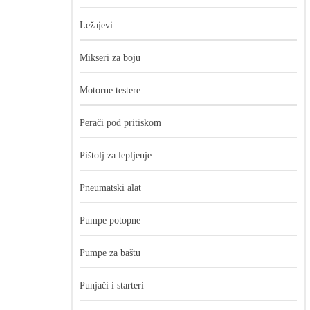
Ležajevi
Mikseri za boju
Motorne testere
Perači pod pritiskom
Pištolj za lepljenje
Pneumatski alat
Pumpe potopne
Pumpe za baštu
Punjači i starteri