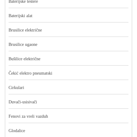
Baterijske testere
Baterijski alat
Brusilice električne
Brusilice ugaone
Bušilice električne
Čekić elektro pneumatski
Cirkulari
Duvači-usisivači
Fenovi za vreli vazduh
Glodalice