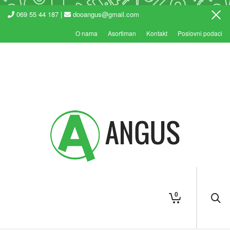
069 55 44 187 |
dooangus@gmail.com
O nama
Asortiman
Kontakt
Poslovni podaci
0