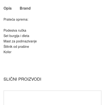
Opis
Brand
Prateća oprema:
Podesiva ručka
Set burgija i dleta
Mast za podmazivanje
Štitnik od prašine
Kofer
SLIČNI PROIZVODI