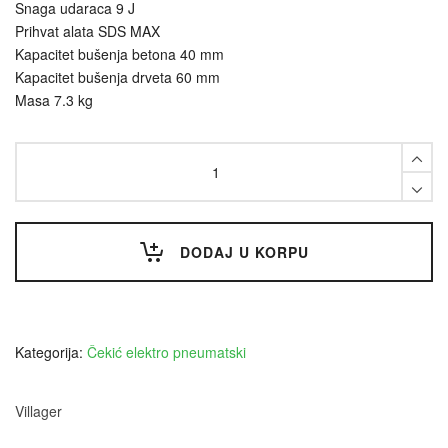
Snaga udaraca 9 J
Prihvat alata SDS MAX
Kapacitet bušenja betona 40 mm
Kapacitet bušenja drveta 60 mm
Masa 7.3 kg
Čekić
elektro-
pneumatski
VLN
1609
VILLAGER
DODAJ U KORPU
quantity
Kategorija:
Čekić elektro pneumatski
Villager