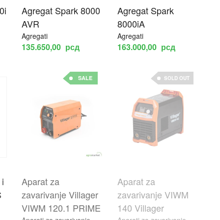
0i
Agregat Spark 8000
Agregat Spark
AVR
8000iA
Agregati
Agregati
135.650,00
рсд
163.000,00
рсд
SALE
SOLD OUT
 i
Aparat za
Aparat za
S
zavarivanje Villager
zavarivanje VIWM
VIWM 120.1 PRIME
140 Villager