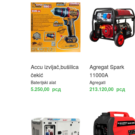
Accu izvijač,bušilica
Agregat Spark
čekić
11000A
Baterijski alat
Agregati
5.250,00
рсд
213.120,00
рсд