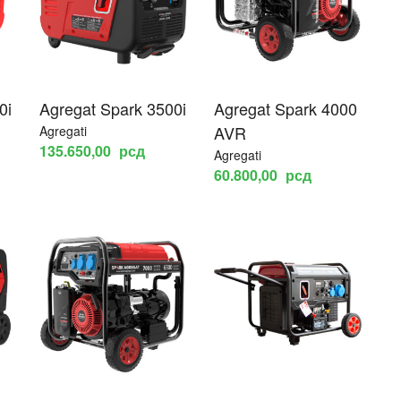
0i
Agregat Spark 3500i
Agregat Spark 4000
AVR
Agregati
135.650,00
рсд
Agregati
60.800,00
рсд