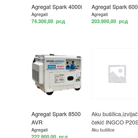
Agregat Spark 4000i
Agregat Spark 600
Agregati
Agregati
74.300,00
рсд
203.900,00
рсд
Agregat Spark 8500
Aku bušilica,izvijač
AVR
čekić INGCO P20
Agregati
Aku bušilice
222.900,00
рсд