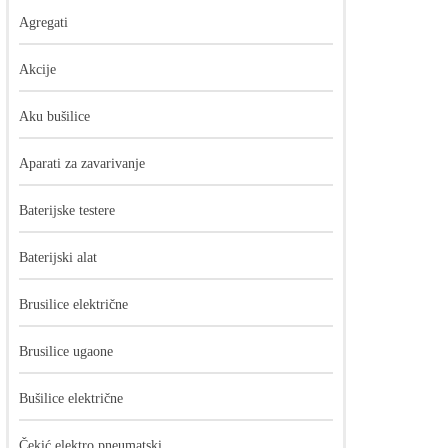
Agregati
Akcije
Aku bušilice
Aparati za zavarivanje
Baterijske testere
Baterijski alat
Brusilice električne
Brusilice ugaone
Bušilice električne
Čekić elektro pneumatski