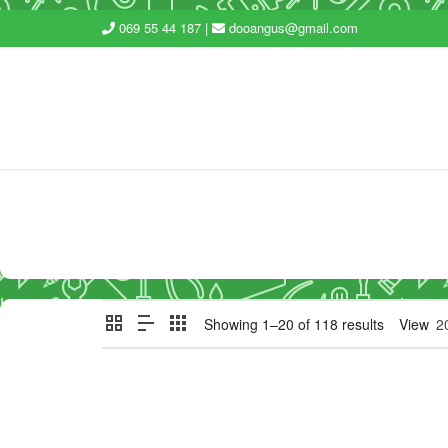
069 55 44 187 |
dooangus@gmail.com
Showing 1–20 of 118 results
View
2