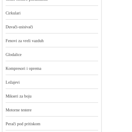
Cirkulari
Duvači-usisivači
Fenovi za vreli vazduh
Glodalice
Kompresori i oprema
Ležajevi
Mikseri za boju
Motorne testere
Perači pod pritiskom