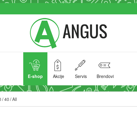
E-shop
Akcije
Servis
Brendovi
0
/
40
/
All