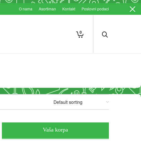
O nama
Asortiman
Kontakt
Poslovni podaci
0
Vaša korpa