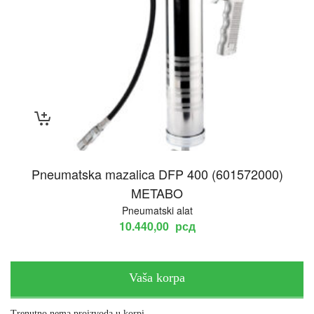
Pneumatska mazalica DFP 400 (601572000)
METABO
Pneumatski alat
10.440,00
рсд
Vaša korpa
Trenutno nema proizvoda u korpi.