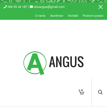
069 55 44 187 |
dooangus@gmail.com
O nama
Asortiman
Kontakt
Poslovni podaci
0