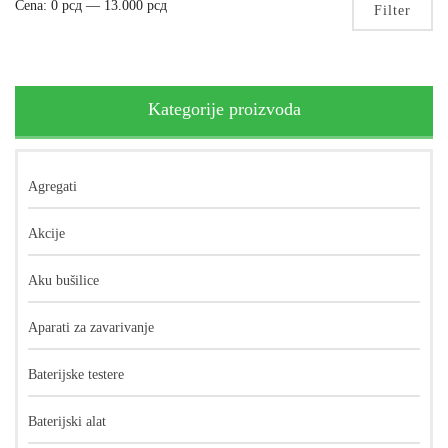
Mi
Ma
Cena:
0 рсд
—
13.000 рсд
Filter
pri
pri
Kategorije proizvoda
Agregati
Akcije
Aku bušilice
Aparati za zavarivanje
Baterijske testere
Baterijski alat