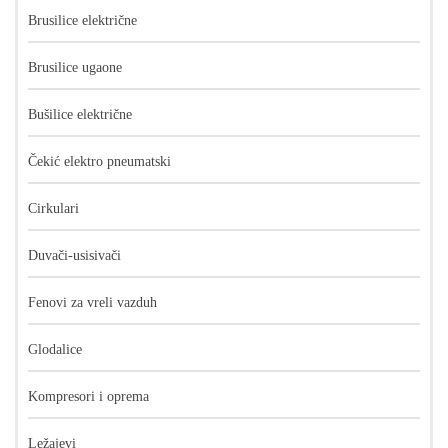
Brusilice električne
Brusilice ugaone
Bušilice električne
Čekić elektro pneumatski
Cirkulari
Duvači-usisivači
Fenovi za vreli vazduh
Glodalice
Kompresori i oprema
Ležajevi