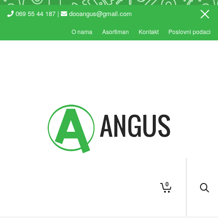
069 55 44 187 |
dooangus@gmail.com
O nama
Asortiman
Kontakt
Poslovni podaci
0