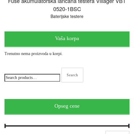
Fuse akumulatorska lančana testera Villager VBT
0520-1BSC
Baterijske testere
Vaša korpa
Trenutno nema proizvoda u korpi.
Search
Opseg cene