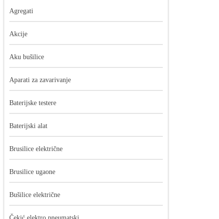
Agregati
Akcije
Aku bušilice
Aparati za zavarivanje
Baterijske testere
Baterijski alat
Brusilice električne
Brusilice ugaone
Bušilice električne
Čekić elektro pneumatski