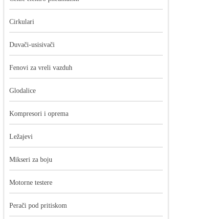
Cirkulari
Duvači-usisivači
Fenovi za vreli vazduh
Glodalice
Kompresori i oprema
Ležajevi
Mikseri za boju
Motorne testere
Perači pod pritiskom