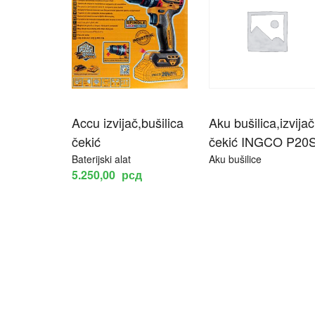
Accu izvijač,bušilica
Aku bušilica,izvijač
čekić
čekić INGCO P20
Baterijski alat
Aku bušilice
5.250,00
рсд