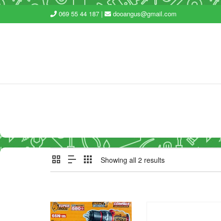
069 55 44 187 |
dooangus@gmail.com
Showing all 2 results