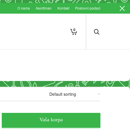
O nama
Asortiman
Kontakt
Poslovni podaci
0
Vaša korpa