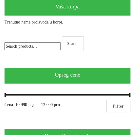
Vaša korpa
Trenutno nema proizvoda u korpi.
Search
Opseg cene
Mi
Ma
Cena:
10.990 рсд
—
13.000 рсд
Filter
pri
pri