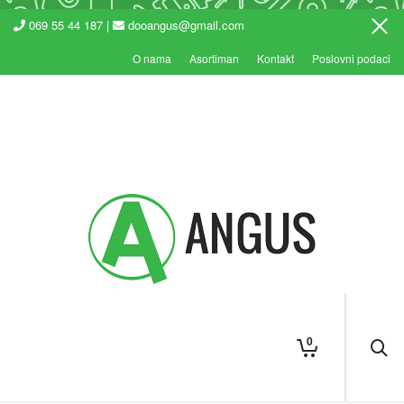
069 55 44 187 |
dooangus@gmail.com
O nama
Asortiman
Kontakt
Poslovni podaci
0