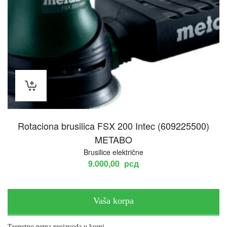
Rotaciona brusilica FSX 200 Intec (609225500)
METABO
Brusilice električne
9.000,00
рсд
Vaša korpa
Trenutno nema proizvoda u korpi.