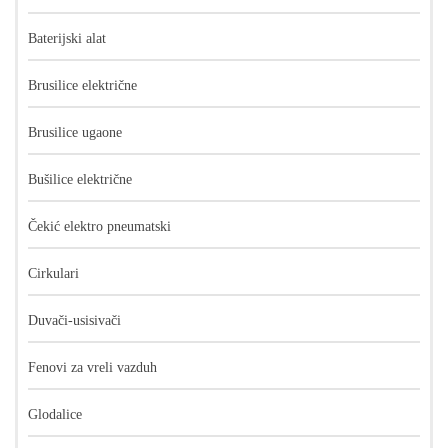
Baterijski alat
Brusilice električne
Brusilice ugaone
Bušilice električne
Čekić elektro pneumatski
Cirkulari
Duvači-usisivači
Fenovi za vreli vazduh
Glodalice