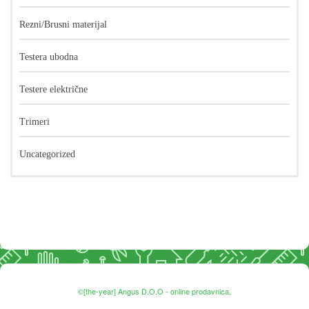
Rezni/Brusni materijal
Testera ubodna
Testere električne
Trimeri
Uncategorized
©[the-year] Angus D.O.O - online prodavnica.