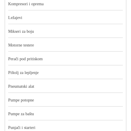
Kompresori i oprema
Ležajevi
Mikseri za boju
Motorne testere
Perači pod pritiskom
Pištolj za lepljenje
Pneumatski alat
Pumpe potopne
Pumpe za baštu
Punjači i starteri