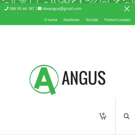
069 55 44 187 |
dooangus@gmail.com
O nama
Asortiman
Kontakt
Poslovni podaci
0