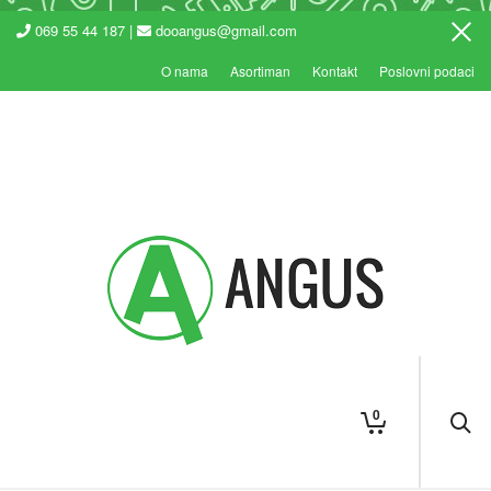
069 55 44 187 |
dooangus@gmail.com
O nama
Asortiman
Kontakt
Poslovni podaci
0