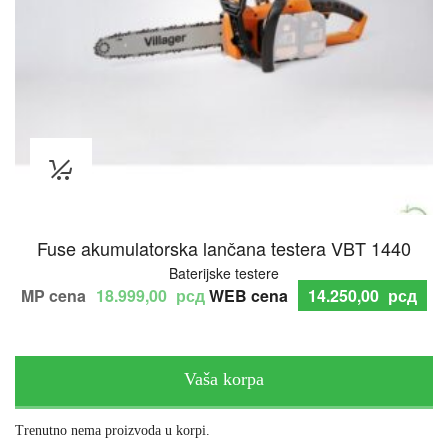
Fuse akumulatorska lančana testera VBT 1440
Baterijske testere
Original
Cu
18.999,00
рсд
14.250,00
рсд
price
pr
was:
is:
18.999,00 рсд.
14
Vaša korpa
Trenutno nema proizvoda u korpi.